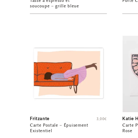
Tasse à espresso et
Porte C
soucoupe – grille bleue
Fritzante
Katie 
3,00
€
Carte Postale – Épuisement
Carte P
Existentiel
Rose