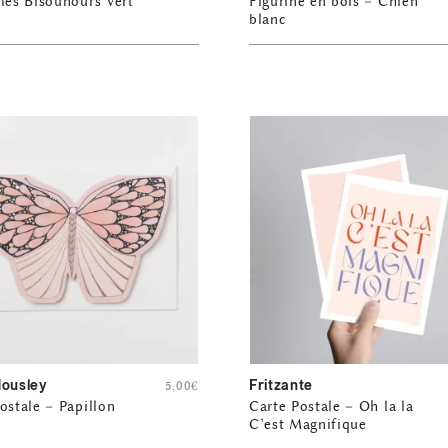
lés Bisounours Vert
Figurine en bois – Chien
blanc
Housley
Fritzante
5,00
€
ostale – Papillon
Carte Postale – Oh la la
C’est Magnifique