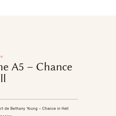
me
che A5 – Chance
ll
art de Bethany Young – Chance in Hell