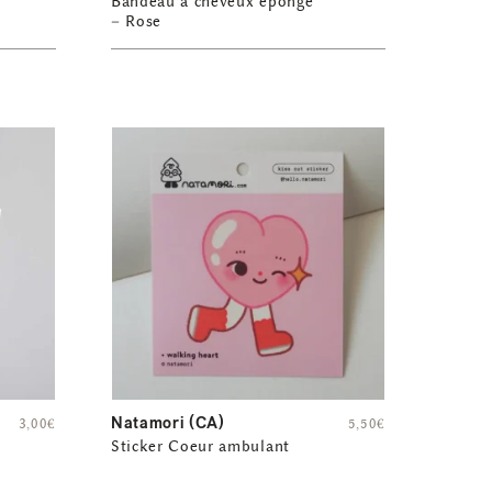
Bandeau à cheveux éponge
– Rose
Natamori (CA)
3,00
€
5,50
€
Sticker Coeur ambulant