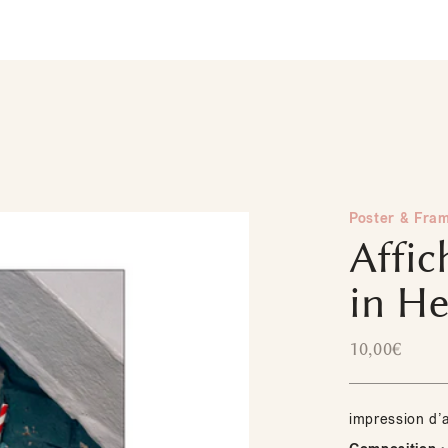
Poster & Fra
Affi
in He
10,00
€
impression d’