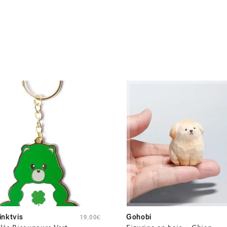
inktvis
Gohobi
19,00
€