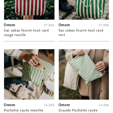
Omom
Omom
37,00
€
37,00
€
Sac cabas fourre tout rayé
Sac cabas fourre tout rayé
rouge rouille
vert
Omom
Omom
16,00
€
24,00
€
Pochette rayée menthe
Grande Pochette rayée