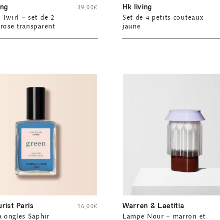
ing
Hk living
39,00
€
Twirl – set de 2
Set de 4 petits couteaux
rose transparent
jaune
rist Paris
Warren & Laetitia
16,00
€
à ongles Saphir
Lampe Nour – marron et