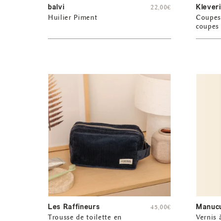
balvi
Klever
22,00
€
Huilier Piment
Coupes 
coupes 
Les Raffineurs
Manucu
45,00
€
Trousse de toilette en
Vernis 