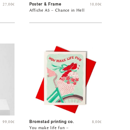
Poster & Frame
27,00
€
10,00
€
Affiche A5 – Chance in Hell
Bromstad printing co.
99,00
€
8,00
€
You make life fun –