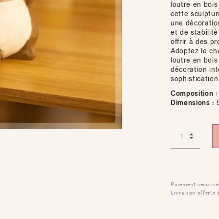
loutre en bois
cette sculptu
une décoratio
et de stabilit
offrir à des p
Adoptez le c
loutre en bois
décoration in
sophistication 
Composition :
Dimensions :
5
Paiement sécurisé
Livraison offerte 