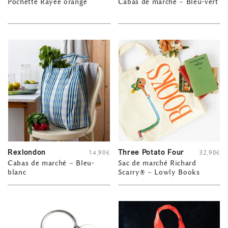
Pochette Rayée orange
Cabas de marché – Bleu-vert
Rexlondon
Three Potato Four
14,90
€
32,90
€
Cabas de marché – Bleu-
Sac de marché Richard
blanc
Scarry® – Lowly Books