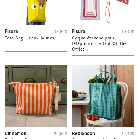
Fisura
Fisura
13,00
€
10,00
€
Tote Bag – Yeux Jaunes
Coque étanche pour
téléphone – « Out Of The
Office »
Cinnamon
Rexlondon
22,00
€
14,90
€