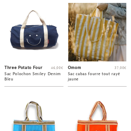
Three Potato Four
Omom
46,00
€
37,00
€
Sac Polochon Smiley Denim
Sac cabas fourre tout rayé
Bleu
jaune