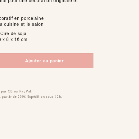
déal pour une décoration originale et
oratif en porcelaine
la cuisine et le salon
Cire de soja
 x 8 x 10 cm
Ajouter au panier
 par CB ou PayPal.
à partir de 200€
Expédition sous 72h.