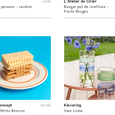
L'Atelier du Cirier
4,00
€
 poisson – sardine
Bougie pot de confiture –
Fruits Rouges
oncept
Klevering
29,00
€
Petits Beurres
Vase Lumo