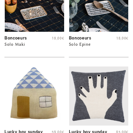
Boncoeurs
Boncoeurs
18,00
€
18,00
€
Solo Maki
Solo Epine
Lucky boy sunday
Lucky boy sunday
59,00
€
85,00
€