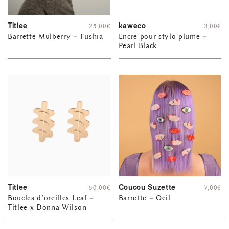
Titlee
kaweco
25,00
€
3,00
€
Barrette Mulberry – Fushia
Encre pour stylo plume –
Pearl Black
Titlee
Coucou Suzette
50,00
€
7,00
€
Boucles d’oreilles Leaf –
Barrette – Oeil
Titlee x Donna Wilson