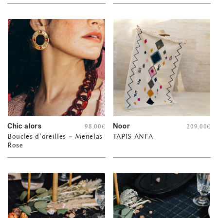
Chic alors
Noor
98,00
€
209,00
€
Boucles d’oreilles – Menelas
TAPIS ANFA
Rose