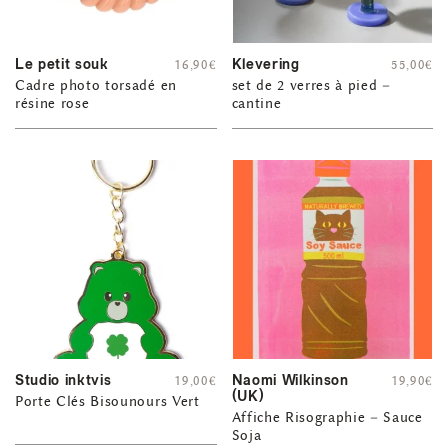
Le petit souk
Klevering
16,90
€
55,00
€
Cadre photo torsadé en
set de 2 verres à pied –
résine rose
cantine
Studio inktvis
Naomi Wilkinson
19,00
€
19,90
€
(UK)
Porte Clés Bisounours Vert
Affiche Risographie – Sauce
Soja