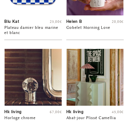
Blu Kat
Helen B
25,00
€
20,00
€
Plateau damier bleu marine
Gobelet Morning Love
et blanc
Hk living
Hk living
67,00
€
45,00
€
Horloge chrome
Abat-jour Plissé Camellia