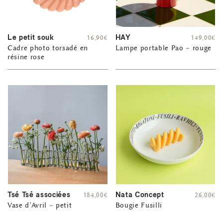
Le petit souk
HAY
16,90
€
149,00
€
Cadre photo torsadé en
Lampe portable Pao – rouge
résine rose
Tsé Tsé associées
Nata Concept
184,00
€
26,00
€
Vase d’Avril – petit
Bougie Fusilli