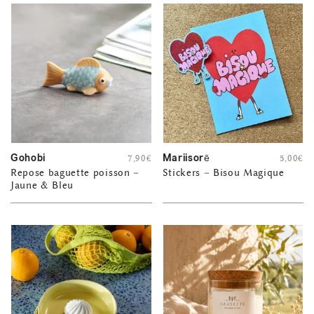
Gohobi
Mariisorē
7,90
€
5,00
€
Repose baguette poisson –
Stickers – Bisou Magique
Jaune & Bleu