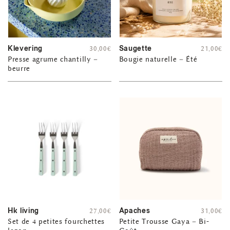
Klevering
Saugette
30,00
€
21,00
€
Presse agrume chantilly –
Bougie naturelle – Été
beurre
Hk living
Apaches
27,00
€
31,00
€
Set de 4 petites fourchettes
Petite Trousse Gaya – Bi-