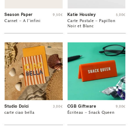
Season Paper
Katie Housley
9,50
€
5,00
€
Carnet – A l’infini
Carte Postale – Papillon
Noir et Blanc
Studio Dolci
CGB Giftware
3,00
€
9,00
€
carte ciao bella
Écriteau – Snack Queen