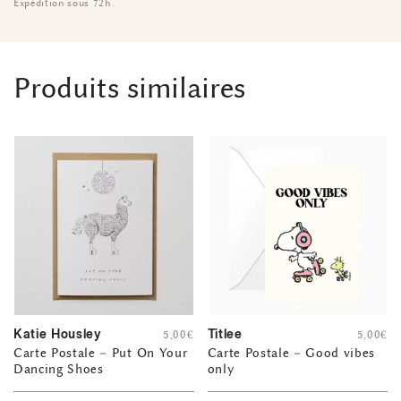
Expédition sous 72h.
Produits similaires
Katie Housley
Titlee
5,00
€
5,00
€
Carte Postale – Put On Your
Carte Postale – Good vibes
Dancing Shoes
only