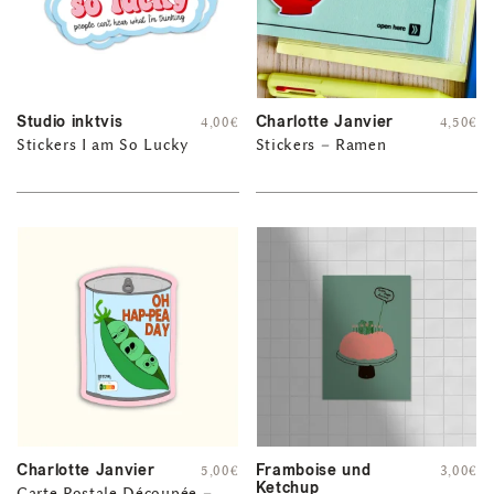
Studio inktvis
Charlotte Janvier
4,00
€
4,50
€
Stickers I am So Lucky
Stickers – Ramen
Charlotte Janvier
Framboise und
5,00
€
3,00
€
Ketchup
Carte Postale Découpée –