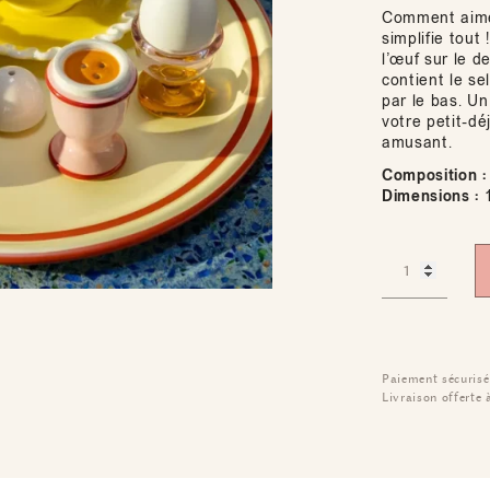
Comment aimez
simplifie tou
l’œuf sur le d
contient le se
par le bas. Un
votre petit-d
amusant.
Composition :
Dimensions :
1
Paiement sécurisé
Livraison offerte 