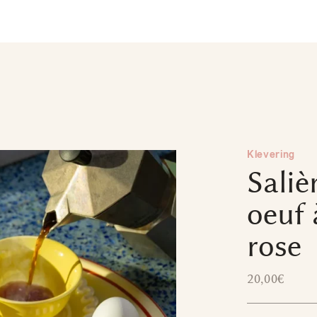
Klevering
Saliè
oeuf 
rose
20,00
€