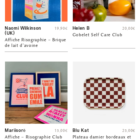
Naomi Wilkinson
Helen B
19,90
€
20,00
€
(UK)
Gobelet Self Care Club
Affiche Risographie – Brique
de lait d’avoine
Mariisorē
Blu Kat
15,00
€
25,00
€
Affiche – Risographie Club
Plateau damier bordeaux et