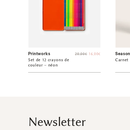
Printworks
Season
20,00
€
16,00
€
Set de 12 crayons de
Carnet
couleur – néon
Newsletter