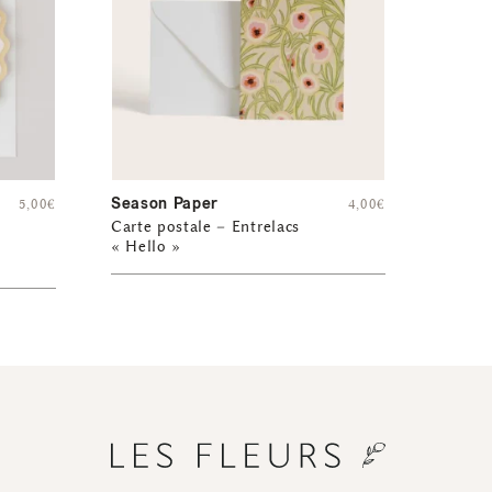
Season Paper
5,00
€
4,00
€
Carte postale – Entrelacs
« Hello »