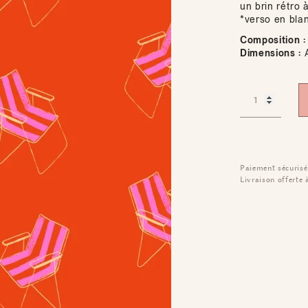
un brin rétro 
*verso en bla
Composition :
Dimensions :
A
Paiement sécurisé
Livraison offerte 