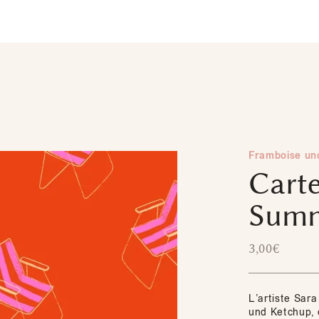
Framboise un
Carte
Summ
3,00
€
L’artiste Sar
und Ketchup, c