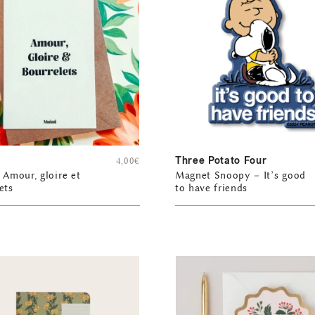
Three Potato Four
4,00
€
 Amour, gloire et
Magnet Snoopy – It’s good
ets
to have friends