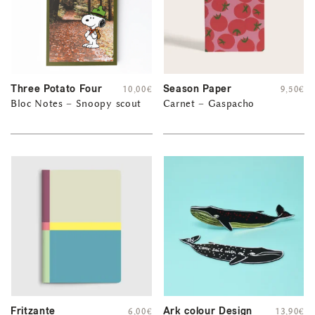
Three Potato Four
Season Paper
10,00
€
9,50
€
Bloc Notes – Snoopy scout
Carnet – Gaspacho
Fritzante
Ark colour Design
6,00
€
13,90
€