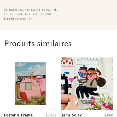
Paiement sécurisé par CB ou PayPal.
Livraison offerte à partir de 200€
Expédition sous 72h.
Produits similaires
Poster & Frame
Daria Solak
10,00
€
4,00
€