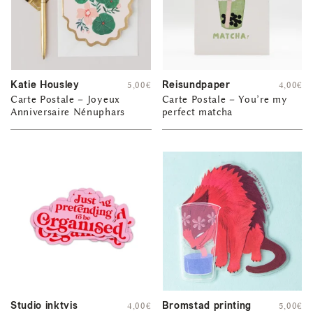
Katie Housley
Reisundpaper
5,00
€
4,00
€
Carte Postale – Joyeux
Carte Postale – You’re my
Anniversaire Nénuphars
perfect matcha
Studio inktvis
Bromstad printing
4,00
€
5,00
€