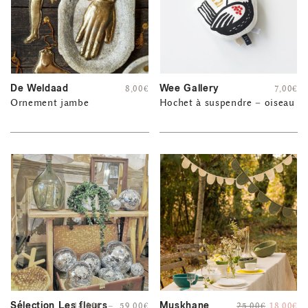
De Weldaad
Wee Gallery
8,00
€
7,00
€
Ornement jambe
Hochet à suspendre – oiseau
Sélection Les fleurs
Muskhane
14,00
€
–
59,00
€
25,00
€
18,00
€