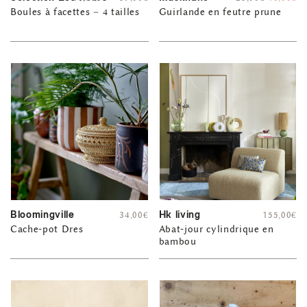
Boules à facettes – 4 tailles
Guirlande en feutre prune
Bloomingville
Hk living
34,00
€
155,00
€
Cache-pot Dres
Abat-jour cylindrique en
bambou