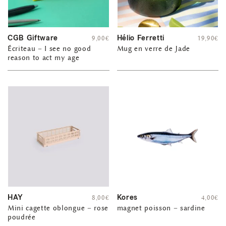
CGB Giftware
Hélio Ferretti
9,00
€
19,90
€
Écriteau – I see no good
Mug en verre de Jade
reason to act my age
HAY
Kores
8,00
€
4,00
€
Mini cagette oblongue – rose
magnet poisson – sardine
poudrée