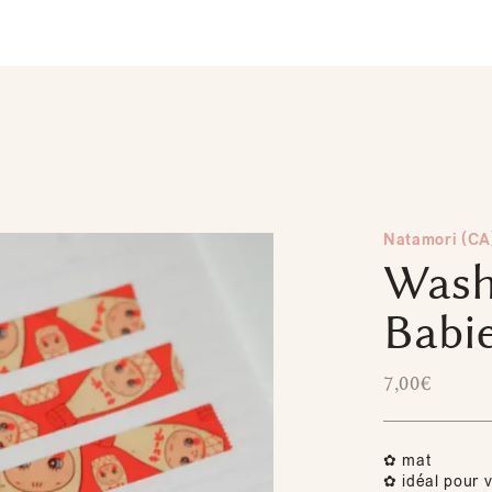
Natamori (CA
Wash
Babi
7,00
€
✿ mat
✿ idéal pour v