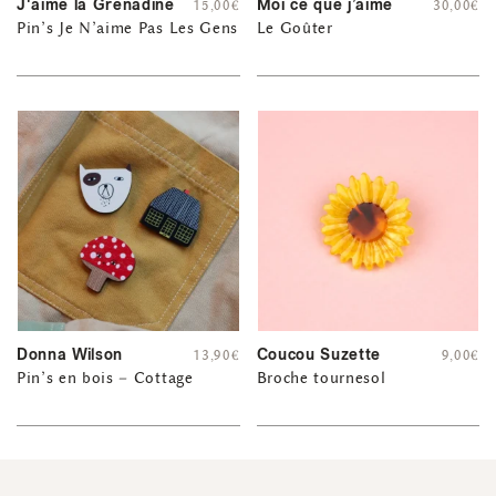
J'aime la Grenadine
Moi ce que j’aime
15,00
€
30,00
€
Pin’s Je N’aime Pas Les Gens
Le Goûter
Donna Wilson
Coucou Suzette
13,90
€
9,00
€
Pin’s en bois – Cottage
Broche tournesol