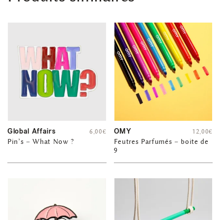
Global Affairs
OMY
6,00
€
12,00
€
Pin’s – What Now ?
Feutres Parfumés – boite de
9