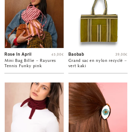
Rose In April
Baobab
45,00
€
39,00
€
Mini Bag Billie – Rayures
Grand sac en nylon recyclé –
Tennis Funky pink
vert kaki