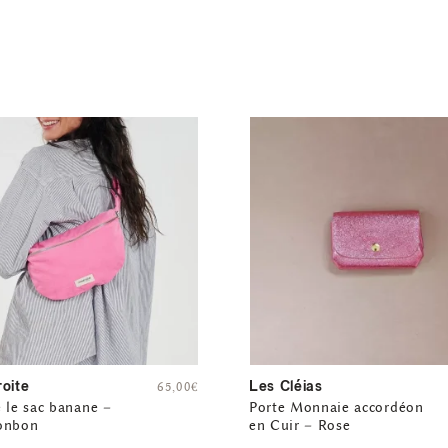
roite
Les Cléias
65,00
€
 le sac banane –
Porte Monnaie accordéon
onbon
en Cuir – Rose