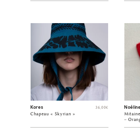
Kores
Noélin
36,00
€
Chapeau « Skyrian »
Mitaine
– Oran