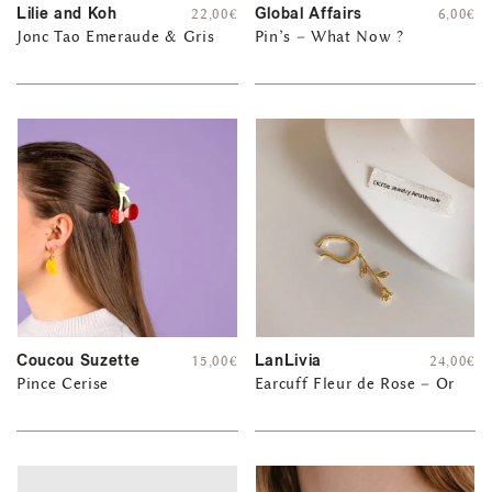
Lilie and Koh
Global Affairs
22,00
€
6,00
€
Jonc Tao Emeraude & Gris
Pin’s – What Now ?
Coucou Suzette
LanLivia
15,00
€
24,00
€
Pince Cerise
Earcuff Fleur de Rose – Or