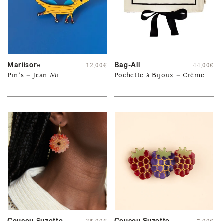
Mariisorē
Bag-All
12,00
€
44,00
€
Pin’s – Jean Mi
Pochette à Bijoux – Crème
Coucou Suzette
Coucou Suzette