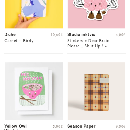
Diche
Studio inktvis
10,50
€
4,00
€
Carnet – Birdy
Stickers « Dear Brain
Please… Shut Up ! »
Yellow Owl
Season Paper
5,00
€
9,50
€