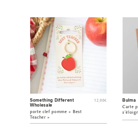
Something Different
Bulma
12,00
€
Wholesale
Carte p
porte clef pomme « Best
s’éloig
Teacher »