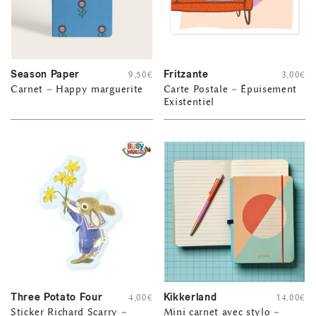
Season Paper
Fritzante
9,50
€
3,00
€
Carnet – Happy marguerite
Carte Postale – Épuisement
Existentiel
Three Potato Four
Kikkerland
4,00
€
14,00
€
Sticker Richard Scarry –
Mini carnet avec stylo –