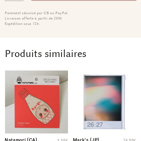
Paiement sécurisé par CB ou PayPal.
Livraison offerte à partir de 200€
Expédition sous 72h.
Produits similaires
Natamori (CA)
Mark's (JP)
5,50
€
26,00
€