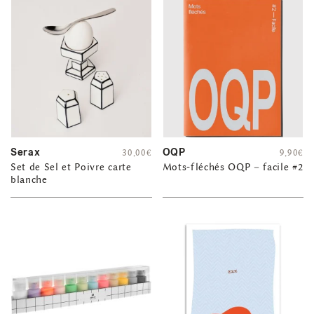
Serax
OQP
30,00
€
9,90
€
Set de Sel et Poivre carte
Mots-fléchés OQP – facile #2
blanche