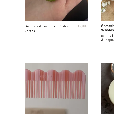
Someth
Boucles d’oreilles créoles
19,00
€
Wholes
vertes
mini c
d’inqui