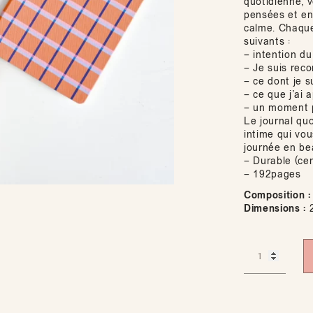
quotidienne, 
pensées et en 
calme. Chaque 
suivants :
– intention du
– Je suis rec
– ce dont je su
– ce que j’ai 
– un moment 
Le journal qu
intime qui vo
journée en be
– Durable (cer
– 192pages
Composition :
Dimensions :
2