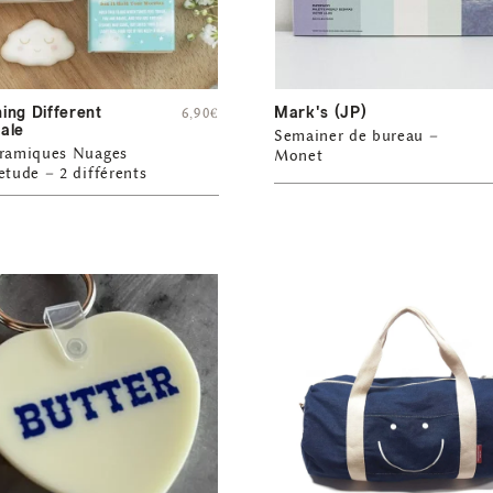
ing Different
Mark's (JP)
6,90
€
ale
Semainer de bureau –
éramiques Nuages
Monet
etude – 2 différents