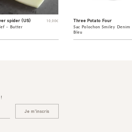
ver spider (US)
Three Potato Four
10,00
€
lef – Butter
Sac Polochon Smiley Denim
Bleu
 !
Je m'inscris