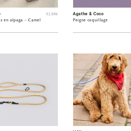
e
Agathe & Coco
32,00
€
es en alpaga – Camel
Peigne coquillage