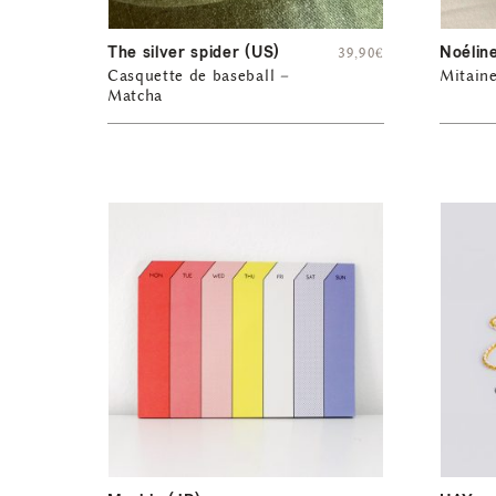
The silver spider (US)
Noélin
39,90
€
Casquette de baseball –
Mitain
Matcha