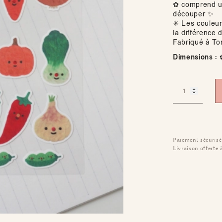
✿ comprend un
découper ✨
✳ Les couleur
la différence 
Fabriqué à To
Dimensions :
✿
Paiement sécurisé
Livraison offerte 