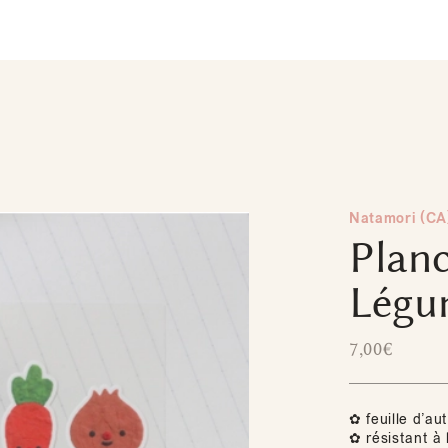
Natamori (CA
Planc
Légu
7,00
€
✿ feuille d’au
✿ résistant à 