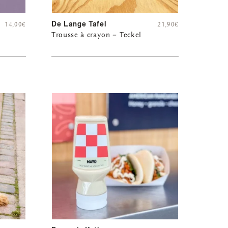
De Lange Tafel
14,00
€
21,90
€
Trousse à crayon – Teckel