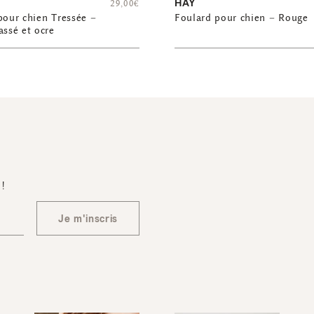
HAY
29,00
€
pour chien Tressée –
Foulard pour chien – Rouge
assé et ocre
 !
Je m'inscris