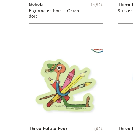
Gohobi
Three 
14,90
€
Figurine en bois – Chien
Sticke
doré
Three Potato Four
Three 
4,00
€