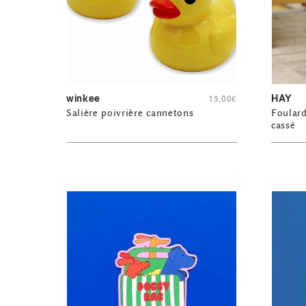
winkee
HAY
15,00
€
Salière poivrière cannetons
Foulard
cassé