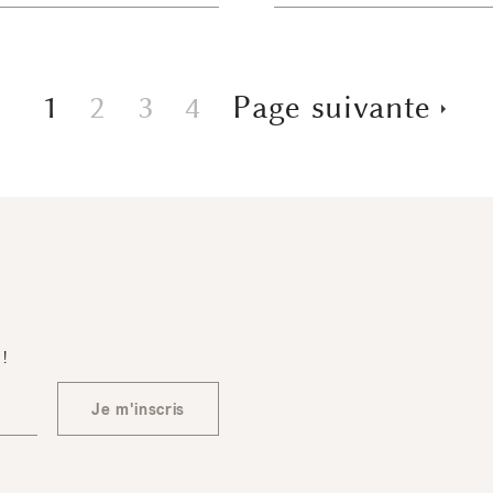
1
2
3
4
Page suivante
 !
Je m'inscris