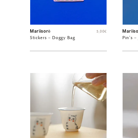
Mariisorē
Mariis
5,00
€
Stickers – Doggy Bag
Pin’s –