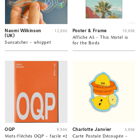
Naomi Wilkinson
Poster & Frame
12,00
€
10,00
€
(UK)
Affiche A5 – This Motel is
Suncatcher – whippet
for the Birds
OQP
Charlotte Janvier
9,90
€
5,00
€
Mots-fléchés OQP – facile #2
Carte Postale Découpée –