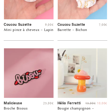
Coucou Suzette
Coucou Suzette
9,00
€
7,00
€
Mini pince à cheveux – Lapin
Barrette – Bichon
Malicieuse
Hélio Ferretti
25,00
€
15,00
€
10,00
€
Broche Bisous
Bougie champignon –