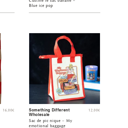
Custine le sac banane –
Blue ice pop
Something Different
16,00
€
12,00
€
Wholesale
Sac de pic nique – My
emotional baggage