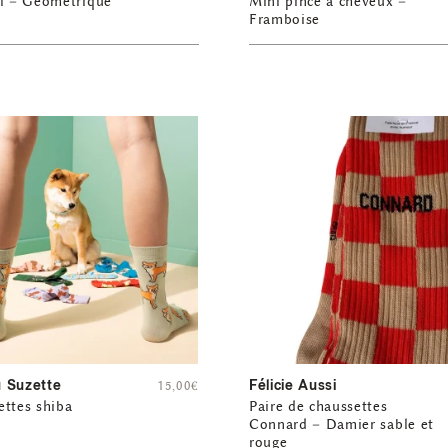
il – Géométrique
Mini pince à cheveux –
Framboise
 Suzette
Félicie Aussi
15,00
€
ttes shiba
Paire de chaussettes
Connard – Damier sable et
rouge