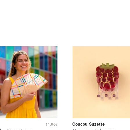
Coucou Suzette
11,00
€