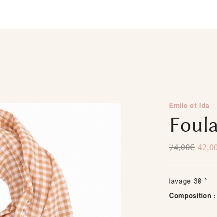
Emile et Ida
Foula
74,00
€
42,0
lavage 30 °
Composition :