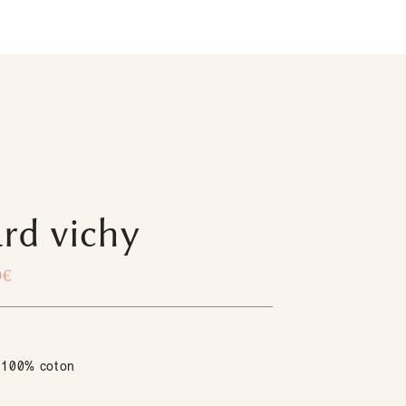
rd vichy
0
€
100% coton