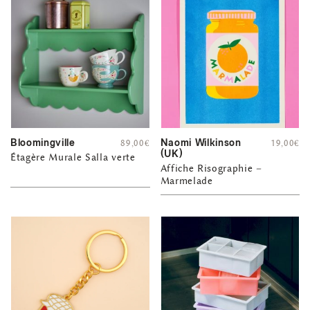
Bloomingville
Naomi Wilkinson
89,00
€
19,00
€
(UK)
Étagère Murale Salla verte
Affiche Risographie –
Marmelade