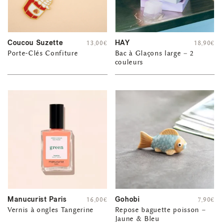
Coucou Suzette
HAY
13,00
€
18,90
€
Porte-Clés Confiture
Bac à Glaçons large – 2
couleurs
Manucurist Paris
Gohobi
16,00
€
7,90
€
Vernis à ongles Tangerine
Repose baguette poisson –
Jaune & Bleu