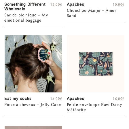
Something Different
Apaches
12,00
€
10,00
€
Wholesale
Chouchou Manju – Amor
Sac de pic nique – My
Sand
emotional baggage
Eat my socks
Apaches
15,00
€
16,00
€
Pince à cheveux – Jelly Cake
Petite enveloppe Ravi Daisy
Météorite