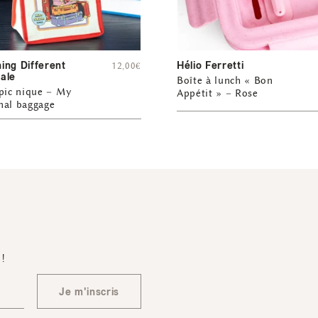
ing Different
Hélio Ferretti
12,00
€
ale
Boîte à lunch « Bon
pic nique – My
Appétit » – Rose
nal baggage
 !
Je m'inscris