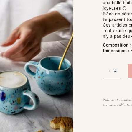
une belle fini
joyeuses 🙂
Pièce en céram
Ils passent to
Ces articles o
Tout article q
n’y a pas deu
Composition :
Dimensions :
H
Paiement sécurisé
Livraison offerte 