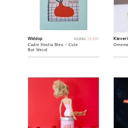
Widdop
Klever
12,00
€
10,00
€
Cadre Hestia Bleu – Cute
Ornemen
But Weird