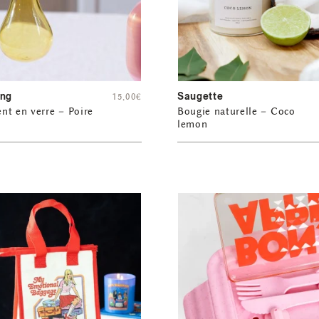
ing
Saugette
15,00
€
t en verre – Poire
Bougie naturelle – Coco
lemon