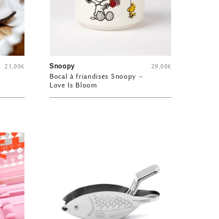
Snoopy
21,00
€
29,00
€
Bocal à friandises Snoopy –
Love Is Bloom