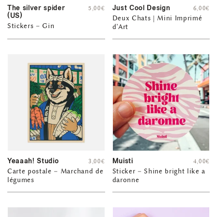
The silver spider
Just Cool Design
5,00
€
6,00
€
(US)
Deux Chats | Mini Imprimé
Stickers – Gin
d’Art
Yeaaah! Studio
Muisti
3,00
€
4,00
€
Carte postale – Marchand de
Sticker – Shine bright like a
légumes
daronne