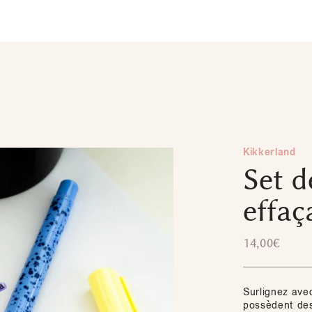
Kikkerland
Set d
effaç
14,00
€
Surlignez avec
possèdent des