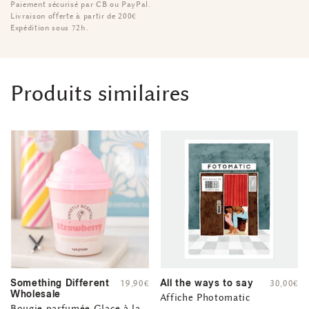
Paiement sécurisé par CB ou PayPal.
Livraison offerte à partir de 200€
Expédition sous 72h.
Produits similaires
Something Different
All the ways to say
19,90
€
30,00
€
Wholesale
Affiche Photomatic
Bougie parfumée Glace à la