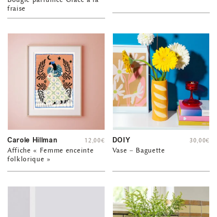
fraise
Carole Hillman
DOIY
12,00
€
30,00
€
Affiche « Femme enceinte
Vase – Baguette
folklorique »