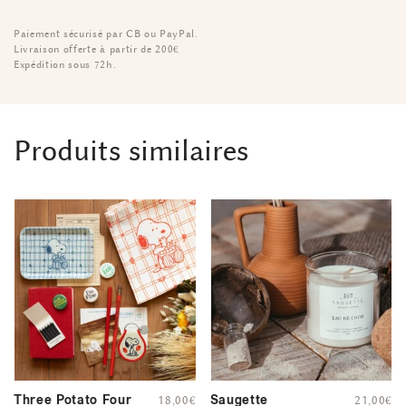
Paiement sécurisé par CB ou PayPal.
Livraison offerte à partir de 200€
Expédition sous 72h.
Produits similaires
Three Potato Four
Saugette
18,00
€
21,00
€