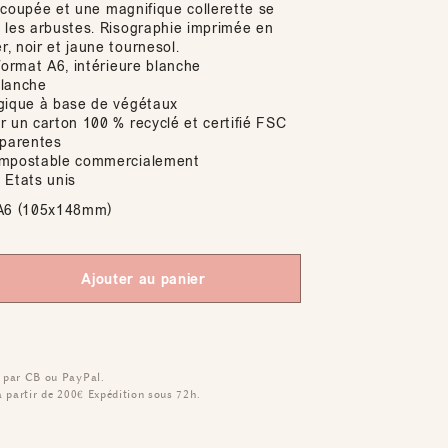
le coupée et une magnifique collerette se
 les arbustes. Risographie imprimée en
, noir et jaune tournesol.
format A6, intérieure blanche
blanche
gique à base de végétaux
r un carton 100 % recyclé et certifié FSC
pparentes
ompostable commercialement
 Etats unis
6 (105x148mm)
Ajouter au panier
 par CB ou PayPal.
à partir de 200€
Expédition sous 72h.