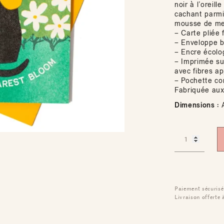
noir à l’oreil
cachant parmi
mousse de mer
– Carte pliée 
– Enveloppe 
– Encre écolo
– Imprimée su
avec fibres a
– Pochette c
Fabriquée aux
Dimensions :
A
Paiement sécurisé
Livraison offerte 