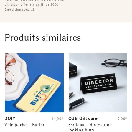
Livraison offerte à partir de 200€
Expédition sous 72h.
Produits similaires
DOIY
CGB Giftware
14,00
€
9,00
€
Vide poche – Butter
Écriteau – director of
looking busy