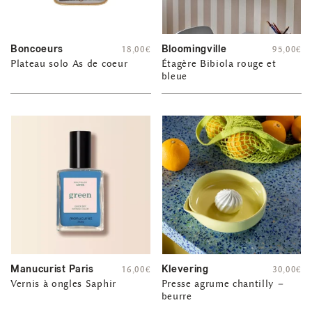
Boncoeurs
Bloomingville
18,00
€
95,00
€
Plateau solo As de coeur
Étagère Bibiola rouge et
bleue
Manucurist Paris
Klevering
16,00
€
30,00
€
Vernis à ongles Saphir
Presse agrume chantilly –
beurre