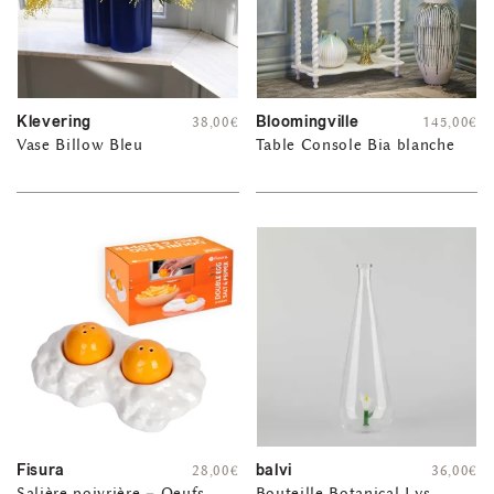
Klevering
Bloomingville
38,00
€
145,00
€
Vase Billow Bleu
Table Console Bia blanche
Fisura
balvi
28,00
€
36,00
€
Salière poivrière – Oeufs
Bouteille Botanical Lys