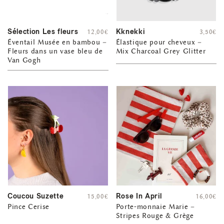
Sélection Les fleurs
Kknekki
12,00
€
3,50
€
Éventail Musée en bambou –
Élastique pour cheveux –
Fleurs dans un vase bleu de
Mix Charcoal Grey Glitter
Van Gogh
Coucou Suzette
Rose In April
15,00
€
16,00
€
Pince Cerise
Porte-monnaie Marie –
Stripes Rouge & Grège