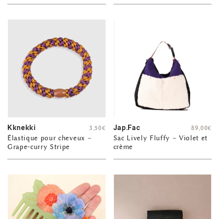
Kknekki
Jap.Fac
3,50
€
89,00
€
Élastique pour cheveux –
Sac Lively Fluffy – Violet et
Grape-curry Stripe
crème