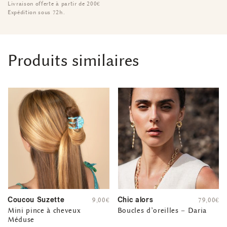
Livraison offerte à partir de 200€
Expédition sous 72h.
Produits similaires
Coucou Suzette
Chic alors
9,00
€
79,00
€
Mini pince à cheveux
Boucles d’oreilles – Daria
Méduse